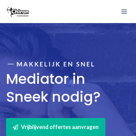
Ga
Me
naar
de
inhoud
MAKKELIJK EN SNEL
Mediator in
Sneek nodig?
Vrijblijvend offertes aanvragen