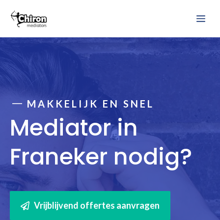
Ga
Me
naar
de
inhoud
MAKKELIJK EN SNEL
Mediator in
Franeker nodig?
Vrijblijvend offertes aanvragen