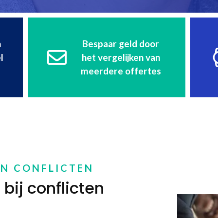
n
Bespaar geld door
l
het vergelijken van
meerdere offertes
EN CONFLICTEN
bij conflicten