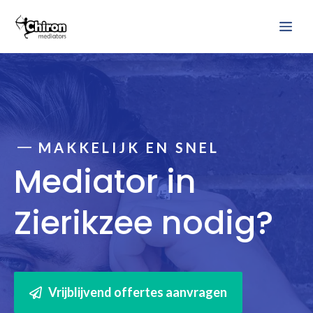
Ga
Me
naar
de
inhoud
MAKKELIJK EN SNEL
Mediator in
Zierikzee nodig?
Vrijblijvend offertes aanvragen