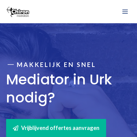
Ga
Me
naar
de
inhoud
MAKKELIJK EN SNEL
Mediator in Urk
nodig?
Vrijblijvend offertes aanvragen