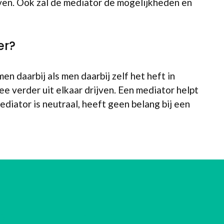
ven. Ook zal de mediator de mogelijkheden en
er?
n daarbij als men daarbij zelf het heft in
e verder uit elkaar drijven. Een mediator helpt
diator is neutraal, heeft geen belang bij een
VAN EEN MEDIATOR