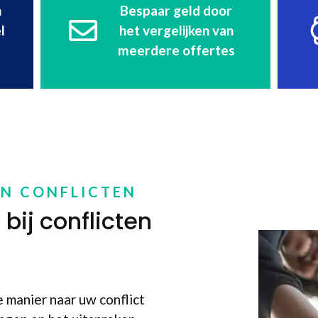
n
Bespaar geld door
l
het vergelijken van
meerdere offertes
EN CONFLICTEN
bij conflicten
 manier naar uw conflict