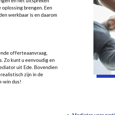
angen en het uitspreken
e oplossing brengen. Een
iden werkbaar is en daarom
vende offerteaanvraag,
. Zo kunt u eenvoudig en
ediator uit Ede. Bovendien
ealistisch zijn in de
n-win dus!
Mediator voor parti