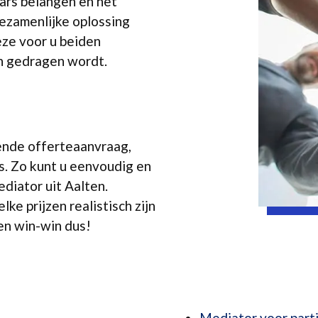
aars belangen en het
gezamenlijke oplossing
eze voor u beiden
n gedragen wordt.
vende offerteaanvraag,
. Zo kunt u eenvoudig en
diator uit Aalten.
e prijzen realistisch zijn
een win-win dus!
Mediator voor parti