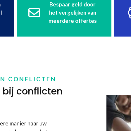
n
Bespaar geld door
l
het vergelijken van
meerdere offertes
EN CONFLICTEN
bij conflicten
dere manier naar uw