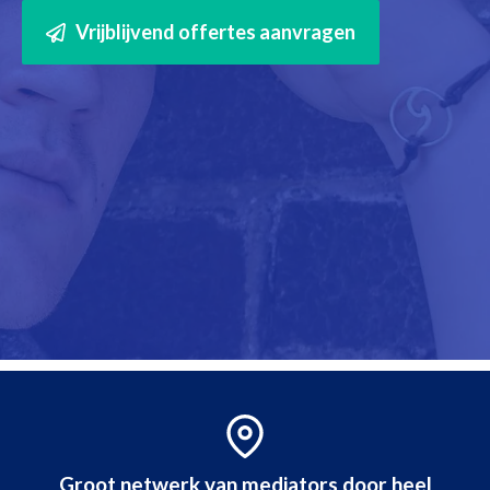
Vrijblijvend offertes aanvragen
Groot netwerk van mediators door heel