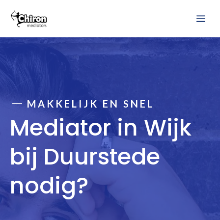
Ga
Me
naar
de
inhoud
MAKKELIJK EN SNEL
Mediator in Wijk
bij Duurstede
nodig?