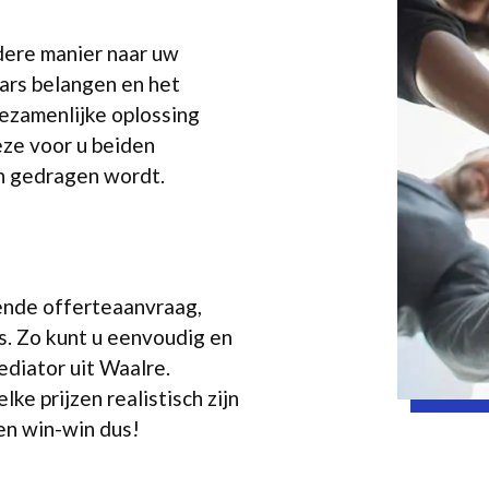
dere manier naar uw
aars belangen en het
gezamenlijke oplossing
eze voor u beiden
n gedragen wordt.
vende offerteaanvraag,
. Zo kunt u eenvoudig en
ediator uit Waalre.
e prijzen realistisch zijn
een win-win dus!