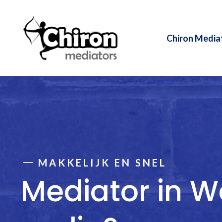
Ga
naar
de
Chiron Media
inhoud
MAKKELIJK EN SNEL
Mediator in W