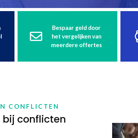
n
Bespaar geld door
l
het vergelijken van
meerdere offertes
EN CONFLICTEN
bij conflicten