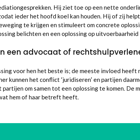
diationgesprekken. Hij ziet toe op een nette onderli
at ieder het hoofd koel kan houden. Hij of zij helpt 
weging te krijgen en stimuleert om concrete oploss
sing belichten en een oplossing op uitvoerbaarheid
an een advocaat of rechtshulpverlen
ing voor hen het beste is; de meeste invloed heeft me
 kunnen het conflict ‘juridiseren’ en partijen daarme
t partijen om samen tot een oplossing te komen. De me
at hem of haar betreft heeft.