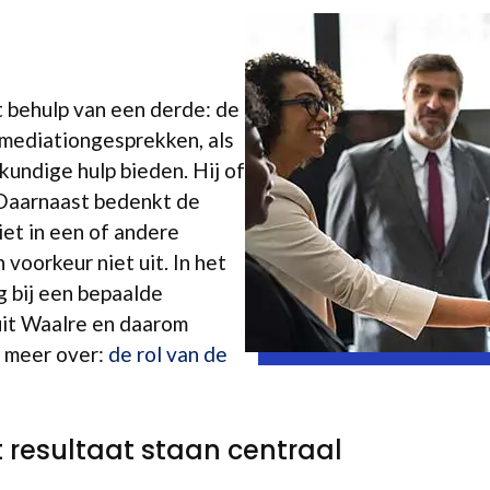
t behulp van een derde: de
 mediationgesprekken, als
kundige hulp bieden. Hij of
. Daarnaast bedenkt de
iet in een of andere
 voorkeur niet uit. In het
g bij een bepaalde
 uit Waalre en daarom
s meer over:
de rol van de
t resultaat staan centraal