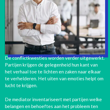
De conflictkwesties worden verder uitgewerkt.
Partijen krijgen de gelegenheid hun kant van
het verhaal toe te lichten en zaken naar elkaar
te verhelderen. Het uiten van emoties helpt om
lucht te krijgen.
De mediator inventariseert met partijen welke
belangen en behoeftes aan het probleem ten