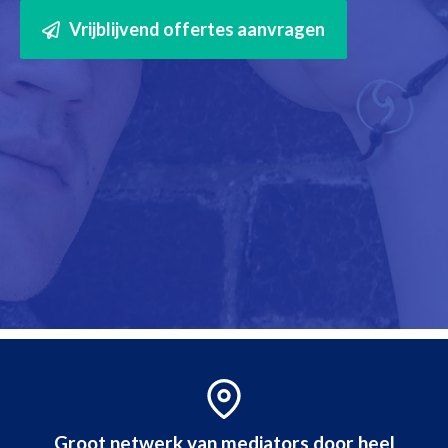
Vrijblijvend offertes aanvragen
Groot netwerk van mediators door heel