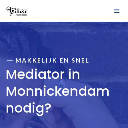
Ga
Me
naar
de
inhoud
MAKKELIJK EN SNEL
Mediator in
Monnickendam
nodig?