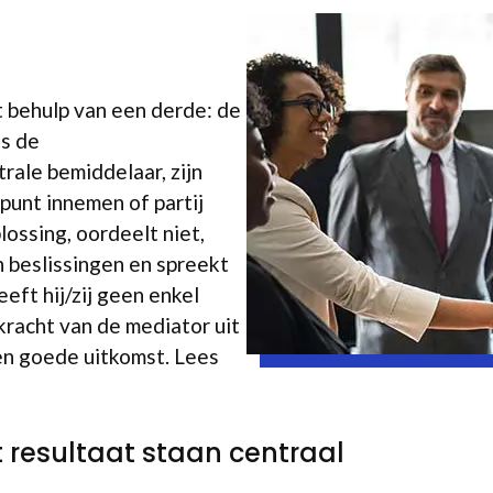
t behulp van een derde: de
ns de
rale bemiddelaar, zijn
dpunt innemen of partij
ossing, oordeelt niet,
n beslissingen en spreekt
eeft hij/zij geen enkel
 kracht van de mediator uit
en goede uitkomst. Lees
t resultaat staan centraal