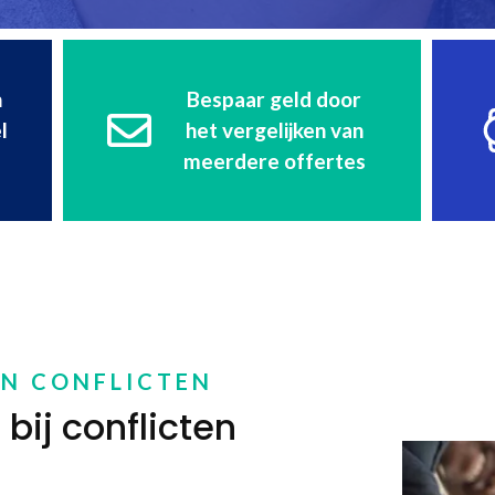
n
Bespaar geld door
l
het vergelijken van
meerdere offertes
EN CONFLICTEN
bij conflicten