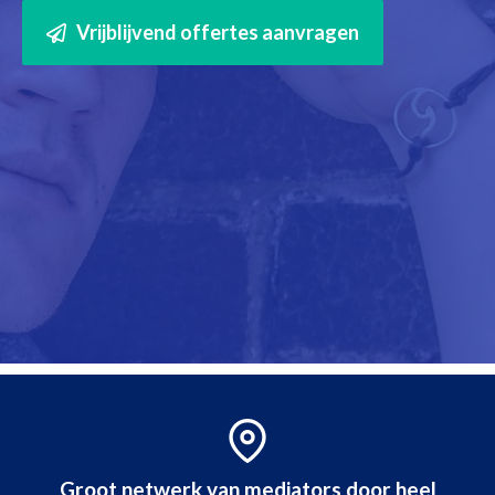
Vrijblijvend offertes aanvragen
Groot netwerk van mediators door heel