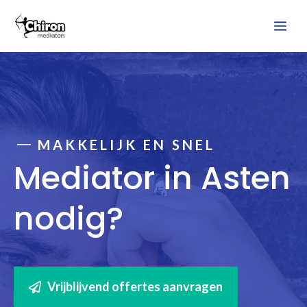
Ga
Me
naar
de
inhoud
MAKKELIJK EN SNEL
Mediator in Asten
nodig?
Vrijblijvend offertes aanvragen